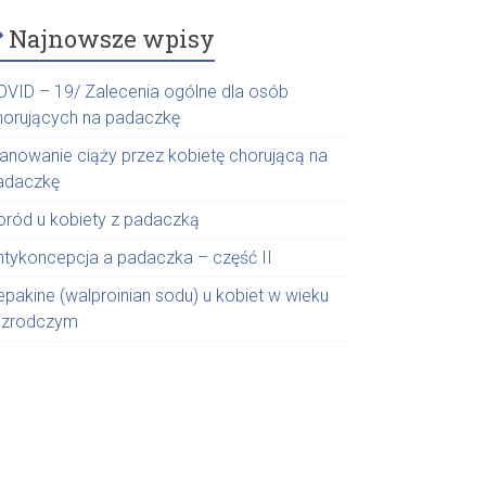
Najnowsze wpisy
OVID – 19/ Zalecenia ogólne dla osób
horujących na padaczkę
lanowanie ciąży przez kobietę chorującą na
adaczkę
oród u kobiety z padaczką
ntykoncepcja a padaczka – część II
epakine (walproinian sodu) u kobiet w wieku
ozrodczym