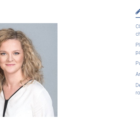
C
c
P
p
P
A
D
r