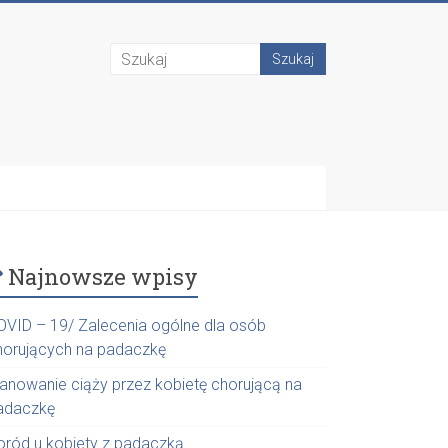
Najnowsze wpisy
OVID – 19/ Zalecenia ogólne dla osób
horujących na padaczkę
lanowanie ciąży przez kobietę chorującą na
adaczkę
oród u kobiety z padaczką