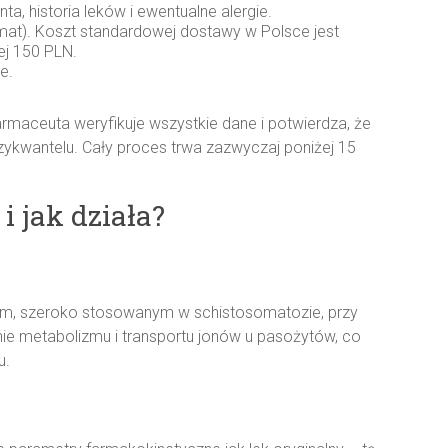
a, historia leków i ewentualne alergie.
mat). Koszt standardowej dostawy w Polsce jest
ej 150 PLN.
e.
armaceuta weryfikuje wszystkie dane i potwierdza, że
kwantelu. Cały proces trwa zazwyczaj poniżej 15
i jak działa?
zym, szeroko stosowanym w schistosomatozie, przy
nie metabolizmu i transportu jonów u pasożytów, co
u.