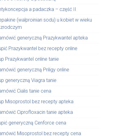
ntykoncepcja a padaczka – część II
epakine (walproinian sodu) u kobiet w wieku
ozrodczym
amówić generyczną Prazykwantel apteka
upić Prazykwantel bez recepty online
up Prazykwantel online tanie
amówić generyczną Priligy online
up generyczną Viagra tanie
amówić Cialis tanie cena
up Misoprostol bez recepty apteka
amówić Ciprofloxacin tanie apteka
upić generyczną Cenforce cena
amówić Misoprostol bez recepty cena