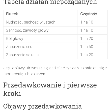
Tabela działań niepożądanych
Skutek
Częstość
Nudności, suchość w ustach
1 na 10
Senność, zawroty głowy
1 na 10
Ból głowy
1 na 20
Zaburzenia snu
1 na 50
Zaburzenia seksualne
1 na 20
Jeśli objawy utrzymują się dłużej niż tydzień, skontaktuj się z
farmaceutą lub lekarzem.
Przedawkowanie i pierwsze
kroki
Objawy przedawkowania