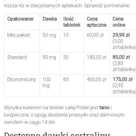
niższa niż w stacjonarnych aptekach. Sprawdź porównanie:
Opakowanie
Dawka
Ilość
Cena
Cena
tabletek
apteczna
online
Mini pakiet
50 mg
10
60,00 zł
29,99 zł
(3,00
zł/tabletka
Standard
50 mg
30
180,00 zł
85,00 zł
(2,83
zł/tabletka
Ekonomiczny
100
60
400,00 zł
175,00 zł
mg
(2,92
zł/tabletka
Wysyłka kurierem na terenie całej Polski jest
tanio
i
bezpieczna, z opcją śledzenia przesyłki oraz darmowym
zwrotem w ciągu 14 dni.
Dostępne dawki sertraliny