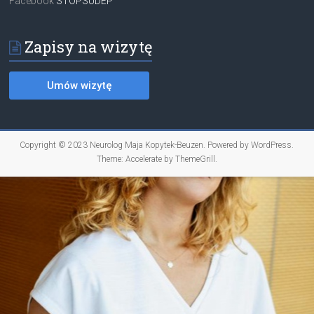
Facebook
STOPSUDEP
Zapisy na wizytę
Copyright © 2023
Neurolog Maja Kopytek-Beuzen
. Powered by
WordPress
.
Theme: Accelerate by
ThemeGrill
.